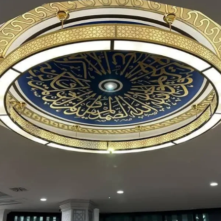
Referans
Tbmm
Camii