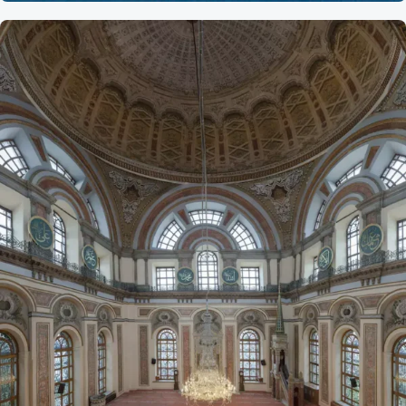
Referans
Balikesir Çamlık Tepesi Şehitler
Camii