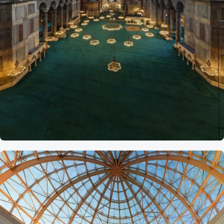
Referans
Ayasofya
Camii