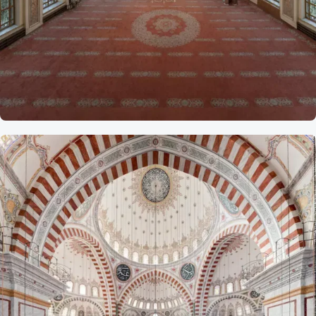
Referans
Dolmabahçe
Camii