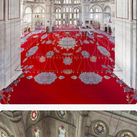
Referans
Fatih
Camii