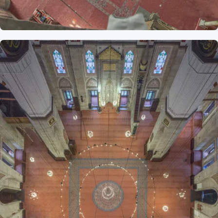
Referans
Laleli
Camii