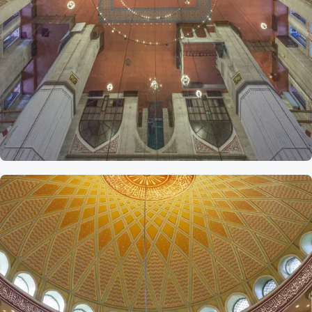
Referans
Şehzade
Camii