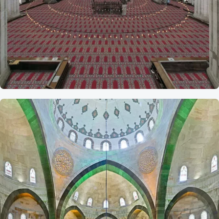
Referans
Edirne Selimiye
Camii