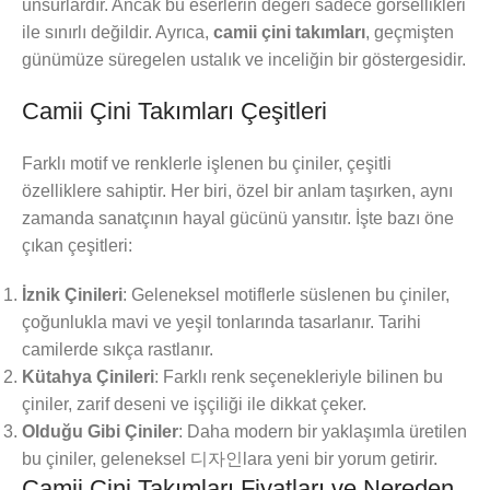
unsurlardır. Ancak bu eserlerin değeri sadece görsellikleri
ile sınırlı değildir. Ayrıca,
camii çini takımları
, geçmişten
günümüze süregelen ustalık ve inceliğin bir göstergesidir.
Camii Çini Takımları Çeşitleri
Farklı motif ve renklerle işlenen bu çiniler, çeşitli
özelliklere sahiptir. Her biri, özel bir anlam taşırken, aynı
zamanda sanatçının hayal gücünü yansıtır. İşte bazı öne
çıkan çeşitleri:
İznik Çinileri
: Geleneksel motiflerle süslenen bu çiniler,
çoğunlukla mavi ve yeşil tonlarında tasarlanır. Tarihi
camilerde sıkça rastlanır.
Kütahya Çinileri
: Farklı renk seçenekleriyle bilinen bu
çiniler, zarif deseni ve işçiliği ile dikkat çeker.
Olduğu Gibi Çiniler
: Daha modern bir yaklaşımla üretilen
bu çiniler, geleneksel 디자인lara yeni bir yorum getirir.
Camii Çini Takımları Fiyatları ve Nereden