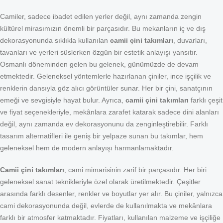
Camiler, sadece ibadet edilen yerler değil, aynı zamanda zengin
kültürel mirasımızın önemli bir parçasıdır. Bu mekanların iç ve dış
dekorasyonunda sıklıkla kullanılan
camii çini takımları
, duvarları,
tavanları ve yerleri süslerken özgün bir estetik anlayışı yansıtır.
Osmanlı döneminden gelen bu gelenek, günümüzde de devam
etmektedir. Geleneksel yöntemlerle hazırlanan çiniler, ince işçilik ve
renklerin dansıyla göz alıcı görüntüler sunar. Her bir çini, sanatçının
emeği ve sevgisiyle hayat bulur. Ayrıca,
camii çini takımları
farklı çeşit
ve fiyat seçenekleriyle, mekânlara zarafet katarak sadece dini alanları
değil, aynı zamanda ev dekorasyonunu da zenginleştirebilir. Farklı
tasarım alternatifleri ile geniş bir yelpaze sunan bu takımlar, hem
geleneksel hem de modern anlayışı harmanlamaktadır.
Camii çini takımları
, cami mimarisinin zarif bir parçasıdır. Her biri
geleneksel sanat teknikleriyle özel olarak üretilmektedir. Çeşitler
arasında farklı desenler, renkler ve boyutlar yer alır. Bu çiniler, yalnızca
cami dekorasyonunda değil, evlerde de kullanılmakta ve mekânlara
farklı bir atmosfer katmaktadır. Fiyatları, kullanılan malzeme ve işçiliğe