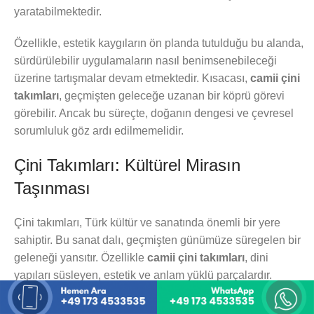
yaratabilmektedir.
Özellikle, estetik kaygıların ön planda tutulduğu bu alanda,
sürdürülebilir uygulamaların nasıl benimsenebileceği
üzerine tartışmalar devam etmektedir. Kısacası,
camii çini
takımları
, geçmişten geleceğe uzanan bir köprü görevi
görebilir. Ancak bu süreçte, doğanın dengesi ve çevresel
sorumluluk göz ardı edilmemelidir.
Çini Takımları: Kültürel Mirasın
Taşınması
Çini takımları, Türk kültür ve sanatında önemli bir yere
sahiptir. Bu sanat dalı, geçmişten günümüze süregelen bir
geleneği yansıtır. Özellikle
camii çini takımları
, dini
yapıları süsleyen, estetik ve anlam yüklü parçalardır.
Çininin bu yapılar içerisindeki işlevi, yalnızca görsellik
değil, aynı zamanda manevi bir derinliğe de işaret eder.